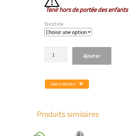
Tenir hors de portée des enfants
Nicotine
quantité
Ajouter
de
Sense
Bonbon
Citron
Add to Wishlist
(10ml)
Produits similaires