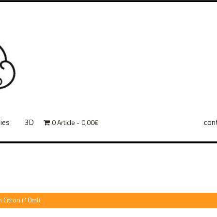
ies
3D
con
0 Article
0,00€
Citron (10ml)