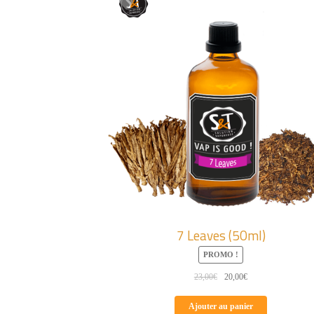
7 Leaves (50ml)
PROMO !
Le
Le
23,00
€
20,00
€
prix
prix
initial
actuel
Ajouter au panier