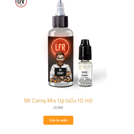
Mr Corny Mix Up (40+10 ml)
20,80
€
Lire la suite