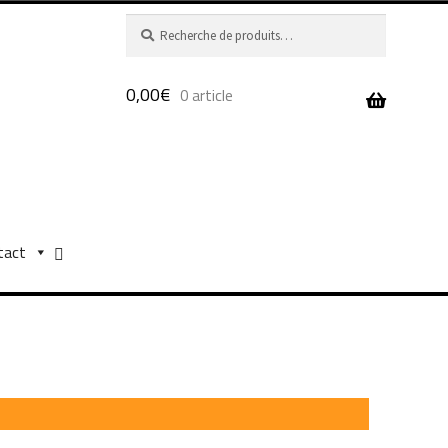
Recherche
Recherche
pour :
0,00
€
0 article
tact