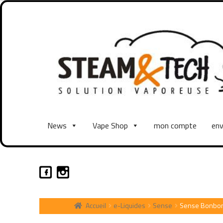
News
Vape Shop
mon compte
env
Accueil
e-Liquides
Sense
Sense Bonbon 