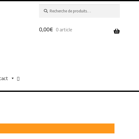
Recherche
Recherche
pour :
0,00
€
0 article
tact