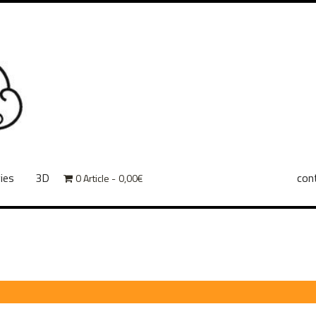
ies
3D
con
0 Article
0,00€