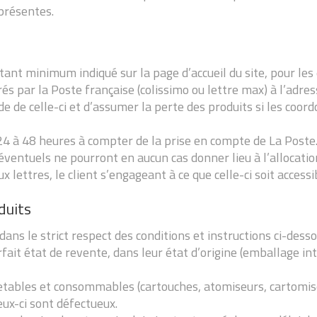
présentes.
ntant minimum indiqué sur la page d’accueil du site, pour les
 par la Poste française (colissimo ou lettre max) à l’adresse
de de celle-ci et d’assumer la perte des produits si les coo
24 à 48 heures à compter de la prise en compte de La Poste
ds éventuels ne pourront en aucun cas donner lieu à l’allocat
x lettres, le client s’engageant à ce que celle-ci soit accessib
duits
ans le strict respect des conditions et instructions ci-desso
ait état de revente, dans leur état d’origine (emballage inta
jetables et consommables (cartouches, atomiseurs, cartomise
ux-ci sont défectueux.