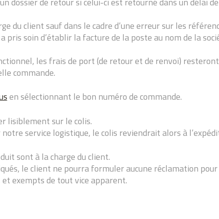
n dossier de retour si celui-ci est retourné dans un délai de
rge du client sauf dans le cadre d’une erreur sur les référenc
a pris soin d’établir la facture de la poste au nom de la soc
tionnel, les frais de port (de retour et de renvoi) resteront 
velle commande.
us
en sélectionnant le bon numéro de commande.
lisiblement sur le colis.
tre service logistique, le colis reviendrait alors à l’expédit
duit sont à la charge du client.
diqués, le client ne pourra formuler aucune réclamation pou
s et exempts de tout vice apparent.