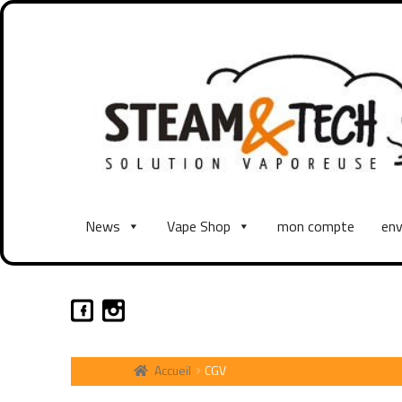
News
Vape Shop
mon compte
env
Accueil
CGV