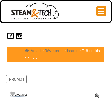
Accueil
Résistances
Innokin
T18 Innokin
12 trous
PROMO !
🔍