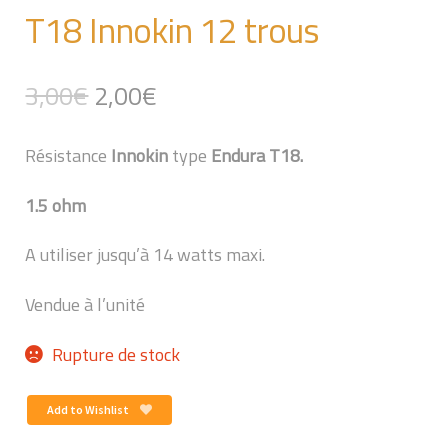
T18 Innokin 12 trous
Le
Le
3,00
€
2,00
€
prix
prix
initial
actuel
Résistance
Innokin
type
Endura T18.
était :
est :
3,00€.
2,00€.
1.5 ohm
A utiliser jusqu’à 14 watts maxi.
Vendue à l’unité
Rupture de stock
Add to Wishlist