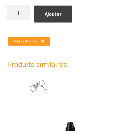
quantité
Ajouter
de
Douce
Foliz
Red
Add to Wishlist
Pom'
(50ml)
Produits similaires