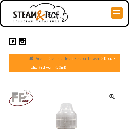
Accueil
e-Liquides
Flavour Power
Douce
Foliz Red Pom’ (50ml)
🔍