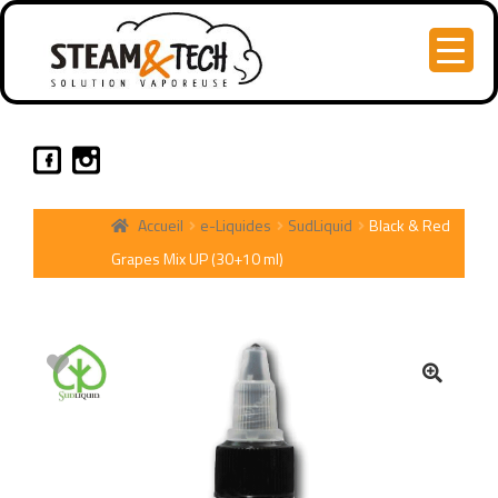
Accueil
e-Liquides
SudLiquid
Black & Red
Grapes Mix UP (30+10 ml)
🔍