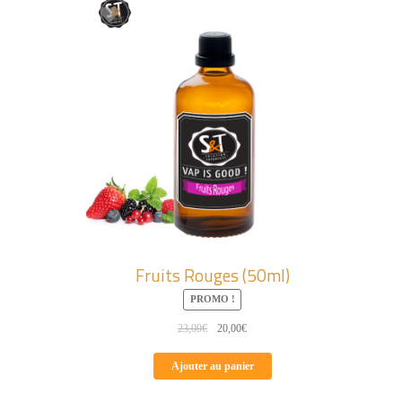
Fruits Rouges (50ml)
PROMO !
Le
Le
23,00
€
20,00
€
prix
prix
initial
actuel
Ajouter au panier
était :
est :
23,00€.
20,00€.