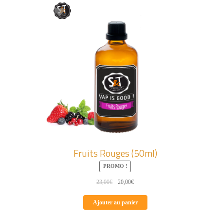
Fruits Rouges (50ml)
PROMO !
Le
Le
23,00
€
20,00
€
prix
prix
initial
actuel
Ajouter au panier
était :
est :
23,00€.
20,00€.