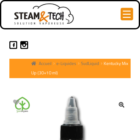
Accueil
e-Liquides
SudLiquid
Kentucky Mix
Up (30+10 ml)
🔍