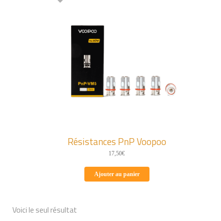
Résistances PnP Voopoo
17,50
€
Ajouter au panier
Voici le seul résultat