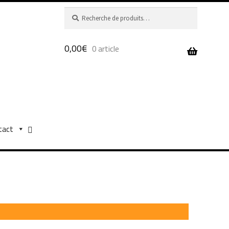
Recherche
Recherche
pour :
0,00
€
0 article
tact