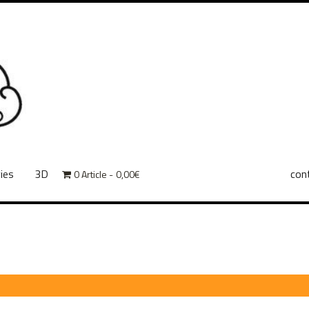
ies
3D
con
0 Article
0,00€