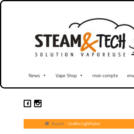
News
Vape Shop
mon compte
env
Accueil
Graflex LightSaber